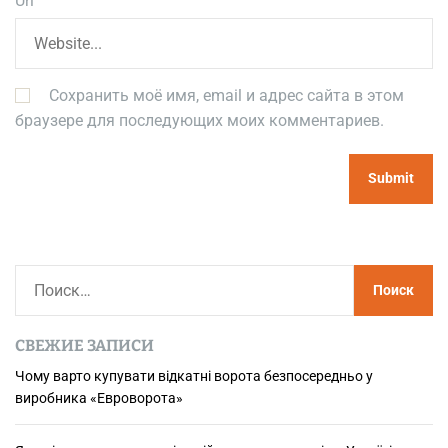
Url
Сохранить моё имя, email и адрес сайта в этом
браузере для последующих моих комментариев.
Н
а
й
СВЕЖИЕ ЗАПИСИ
т
и
Чому варто купувати відкатні ворота безпосередньо у
виробника «Евроворота»
: