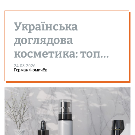
Українська
доглядова
косметика: топ
брендів та
24.03.2026
Герман Фомичёв
натуральні
засоби