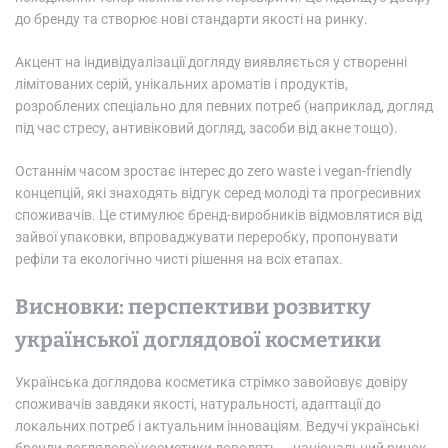
до бренду та створює нові стандарти якості на ринку.
Акцент на індивідуалізації догляду виявляється у створенні
лімітованих серій, унікальних ароматів і продуктів,
розроблених спеціально для певних потреб (наприклад, догляд
під час стресу, антивіковий догляд, засоби від акне тощо).
Останнім часом зростає інтерес до zero waste і vegan-friendly
концепцій, які знаходять відгук серед молоді та прогресивних
споживачів. Це стимулює бренд-виробників відмовлятися від
зайвої упаковки, впроваджувати переробку, пропонувати
рефіли та екологічно чисті рішення на всіх етапах.
Висновки: перспективи розвитку
української доглядової косметики
Українська доглядова косметика стрімко завойовує довіру
споживачів завдяки якості, натуральності, адаптації до
локальних потреб і актуальним інноваціям. Ведучі українські
бренди доглядової косметики доводять – національний ринок