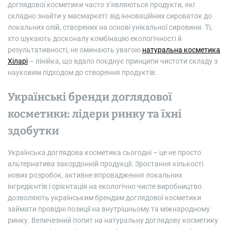
доглядової косметики часто з’являються продукти, які
складно знайти у масмаркеті: від інноваційних сироваток до
локальних олій, створених на основі унікальної сировини. Ті,
хто шукають досконалу комбінацію екологічності й
результативності, не оминають увагою
натуральна косметика
Хіларі
– лінійка, що вдало поєднує принципи чистоти складу з
науковим підходом до створення продуктів.
Українські бренди доглядової
косметики: лідери ринку та їхні
здобутки
Українська доглядова косметика сьогодні – це не просто
альтернатива закордонній продукції. Зростання кількості
нових розробок, активне впровадження локальних
інгредієнтів і орієнтація на екологічно чисте виробництво
дозволяють українським брендам доглядової косметики
займати провідні позиції на внутрішньому та міжнародному
ринку. Величезний попит на натуральну доглядову косметику