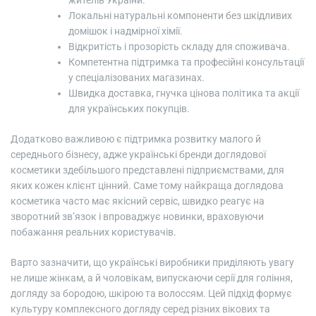
жителів України.
Локальні натуральні компоненти без шкідливих
домішок і надмірної хімії.
Відкритість і прозорість складу для споживача.
Компетентна підтримка та професійні консультації
у спеціалізованих магазинах.
Швидка доставка, гнучка цінова політика та акції
для українських покупців.
Додатково важливою є підтримка розвитку малого й
середнього бізнесу, адже українські бренди доглядової
косметики здебільшого представлені підприємствами, для
яких кожен клієнт цінний. Саме тому найкраща доглядова
косметика часто має якісний сервіс, швидко реагує на
зворотний зв’язок і впроваджує новинки, враховуючи
побажання реальних користувачів.
Варто зазначити, що українські виробники приділяють увагу
не лише жінкам, а й чоловікам, випускаючи серії для гоління,
догляду за бородою, шкірою та волоссям. Цей підхід формує
культуру комплексного догляду серед різних вікових та