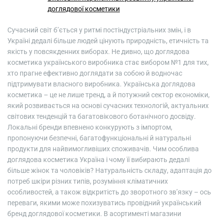
доглядової косметики
Сучасний світ б’ється у ритмі постіндустріальних змін, і в
Україні дедалі більше людей цінують природність, етичність та
якість у повсякденних виборах. Не дивно, що доглядова
косметика українського виробника стає вибором №1 для тих,
хто прагне ефективно доглядати за собою й водночас
підтримувати власного виробника. Українська доглядова
косметика – це не лише тренд, а й потужний сектор економіки,
який розвивається на основі сучасних технологій, актуальних
світових тенденцій та багатовікового ботанічного досвіду.
Локальні бренди впевнено конкурують з імпортом,
пропонуючи безпечні, багатофункціональні й натуральні
продукти для найвимогливіших споживачів. Чим особлива
доглядова косметика Україна і чому її вибирають дедалі
більше жінок та чоловіків? Натуральність складу, адаптація до
потреб шкіри різних типів, розуміння кліматичних
особливостей, а також відкритість до зворотного зв’язку – ось
переваги, якими може похизуватись провідний український
бренд доглядової косметики. В асортименті магазини