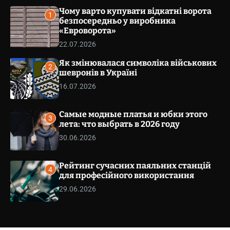
v
v
Чому варто купувати відкатні ворота
a
1
s
безпосередньо у виробника
e
W
«Евроворота»
t
i
.
22.07.2026
d
g
c
Як змінювалася символіка військових
e
o
2
t
шевронів в Україні
m
16.07.2026
.
u
a
Самые модные платья и юбки этого
3
лета: что выбрать в 2026 году
30.06.2026
Рейтинг сучасних паяльних станцій
4
для професійного використання
29.06.2026