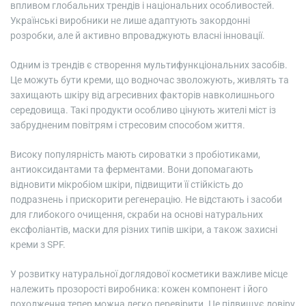
впливом глобальних трендів і національних особливостей.
Українські виробники не лише адаптують закордонні
розробки, але й активно впроваджують власні інновації.
Одним із трендів є створення мультифункціональних засобів.
Це можуть бути креми, що водночас зволожують, живлять та
захищають шкіру від агресивних факторів навколишнього
середовища. Такі продукти особливо цінують жителі міст із
забрудненим повітрям і стресовим способом життя.
Високу популярність мають сироватки з пробіотиками,
антиоксидантами та ферментами. Вони допомагають
відновити мікробіом шкіри, підвищити її стійкість до
подразнень і прискорити регенерацію. Не відстають і засоби
для глибокого очищення, скраби на основі натуральних
ексфоліантів, маски для різних типів шкіри, а також захисні
креми з SPF.
У розвитку натуральної доглядової косметики важливе місце
належить прозорості виробника: кожен компонент і його
походження тепер можна легко перевірити. Це підвищує довіру