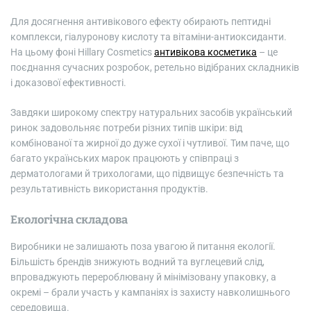
Для досягнення антивікового ефекту обирають пептидні
комплекси, гіалуронову кислоту та вітаміни-антиоксиданти.
На цьому фоні Hillary Cosmetics
антивікова косметика
– це
поєднання сучасних розробок, ретельно відібраних складників
і доказової ефективності.
Завдяки широкому спектру натуральних засобів український
ринок задовольняє потреби різних типів шкіри: від
комбінованої та жирної до дуже сухої і чутливої. Тим паче, що
багато українських марок працюють у співпраці з
дерматологами й трихологами, що підвищує безпечність та
результативність використання продуктів.
Екологічна складова
Виробники не залишають поза увагою й питання екології.
Більшість брендів знижують водний та вуглецевий слід,
впроваджують перероблювану й мінімізовану упаковку, а
окремі – брали участь у кампаніях із захисту навколишнього
середовища.