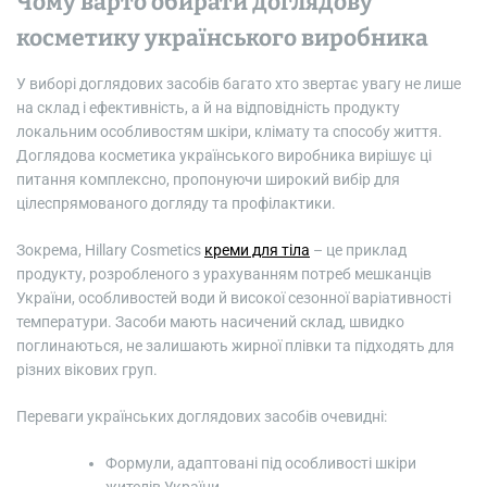
Чому варто обирати доглядову
косметику українського виробника
У виборі доглядових засобів багато хто звертає увагу не лише
на склад і ефективність, а й на відповідність продукту
локальним особливостям шкіри, клімату та способу життя.
Доглядова косметика українського виробника вирішує ці
питання комплексно, пропонуючи широкий вибір для
цілеспрямованого догляду та профілактики.
Зокрема, Hillary Cosmetics
креми для тіла
– це приклад
продукту, розробленого з урахуванням потреб мешканців
України, особливостей води й високої сезонної варіативності
температури. Засоби мають насичений склад, швидко
поглинаються, не залишають жирної плівки та підходять для
різних вікових груп.
Переваги українських доглядових засобів очевидні:
Формули, адаптовані під особливості шкіри