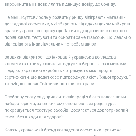
виробництва на довкілля та підвищує довіру до бренду.
Не менш суттєву роль у розвитку ринку відіграють магазини
доглядової косметики, які збирають під одним дахом найкращі
зразки української продукції. Такий підхід дозволяє покупцю
порівнювати, тестувати та обирати саме ті засоби, що ідеально
відповідають індивідуальним потребам шкіри.
Завдяки відкритості до інновацій українська доглядова
косметика отримує схвальні відгуки в Європі та за її межами.
Нерідко українські виробники отримують міжнародні
сертифікати, що додатково підтверджує якість їхньої продукції
та зміцнює позиції вітчизняного ринку краси.
Особливу увагу слід приділити співпраці з біотехнологічними
лабораторіями, завдяки чому оновлюються рецептури,
покращується текстура засобів і досягається довготривалий
ефект без шкоди для здоров’я.
Кожен український бренд доглядової косметики прагне не