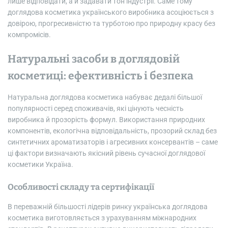
лише відповідати, а й задавати тон індустрії. Саме тому
доглядова косметика українського виробника асоціюється з
довірою, прогресивністю та турботою про природну красу без
компромісів.
Натуральні засоби в доглядовій
косметиці: ефективність і безпека
Натуральна доглядова косметика набуває дедалі більшої
популярності серед споживачів, які цінують чесність
виробника й прозорість формул. Використання природних
компонентів, екологічна відповідальність, прозорий склад без
синтетичних ароматизаторів і агресивних консервантів – саме
ці фактори визначають якісний рівень сучасної доглядової
косметики Україна.
Особливості складу та сертифікації
В переважній більшості лідерів ринку українська доглядова
косметика виготовляється з урахуванням міжнародних