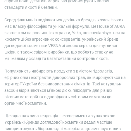
сприяв появі десятків марок, які демонструють високі
стандарти якості й безпеки.
Серед флагманів виділяються декілька брендів, кожен із яких
має власну філософію та унікальні формули. Це House of AURA
з акцентом на рослинні екстракти, Yaka, що спеціалізується на
косметиці без агресивних консервантів, український бренд
доглядової косметики VESNA зі своєю серією для чутливої
шкіри, а також свідомі виробники, що роблять ставку на
мінімалізм у складі та багатоетапний контроль якості.
Популярність набирають продукти з вмістом гідролатів,
ефірних олій і екстрактів дикорослих трав, які вирощуються на
території України без використання хімікатів. Такі натуральні
засоби відрізняються м’якою дією, підходять для різних
вікових категорій та відповідають світовим вимогам до
органічної косметики.
Ще одна важлива тенденція – експерименти з упаковкою.
Українські бренди доглядової косметики дедалі частіше
використовують біорозкладні матеріали, що зменшує вплив