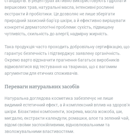
стандартів. В рецептурах активно використовують гідролати
вершкових трав, натуральні масла, інтенсивні рослинні
екстракти й пробіотики. Це дозволяє не лише зберігати
природний захисний бар’єр шкіри, а й ефективно вирішувати
конкретні дерматологічні проблеми: сухість, підвищену
чутливість, схильність до алергії, надмірну жирність.
Така продукція часто проходить добровільну сертифікацію, що
гарантує безпечність і підтверджує заявлену органічність.
Окремо варто відзначити прагнення багатьох виробників
відмовлятися від тестування на тваринах, що є вагомим
аргументом для етичних споживачів.
Переваги натуральних засобів
Натуральна доглядова косметика забезпечує не лише
видимий естетичний ефект, а й комплексний вплив на здоров’я
шкіри. Біоактивні компоненти, зокрема, масла жожоба, ши,
мигдалю, екстракти календули, ромашки, алое та зелений чай,
відомі своїми заспокійливими, відновлювальними та
зволожувальними властивостями.