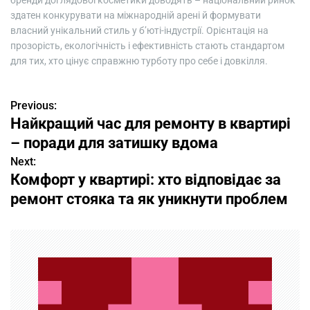
здатен конкурувати на міжнародній арені й формувати
власний унікальний стиль у б’юті-індустрії. Орієнтація на
прозорість, екологічність і ефективність стають стандартом
для тих, хто цінує справжню турботу про себе і довкілля.
Previous:
Н
Найкращий час для ремонту в квартирі
а
– поради для затишку вдома
в
Next:
Комфорт у квартирі: хто відповідає за
и
ремонт стояка та як уникнути проблем
г
а
ц
и