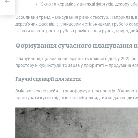
Скло та кераміка у вигляді фартухів, декору аб
Особливий тренд – міксування різних текстур. Наприклад, в
дерев’яних фасадів із глянцевими стільницями, грубого кам
зіграти на контрасті: груба кераміка – для ручок, природний 
Формування сучасного планування к
Планування, що визначає зручність кожного дня, у 2025 роц
простору й кухні-студії, то зараз у пріоритеті – продуман
Гнучкі сценарії для життя
Змінюються потреби – трансформується простір. З’являються
адаптувати кухню під різні потреби: швидкий сніданок, дитя