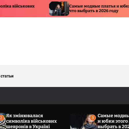
Самые модные платья и юбки этого лета:
что выбрать в 2026 году
 статьи
Як змінювалася
Самые модны
2
3
символіка військових
и юбки этого 
шевронів в Україні
выбрать в 20