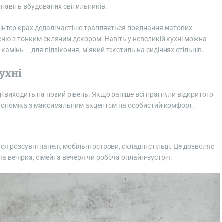
о навіть вбудованих світильників.
 інтер’єрах дедалі частіше трапляється поєднання матових
еню з тонким скляним декором. Навіть у невеликій кухні можна
камінь – для підвіконня, м’який текстиль на сидіннях стільців.
ухні
і виходить на новий рівень. Якщо раніше всі прагнули відкритого
а ергономіка з максимальним акцентом на особистий комфорт.
 розсувні панелі, мобільні острови, складні стільці. Це дозволяє
ча вечірка, сімейна вечеря чи робоча онлайн-зустріч.