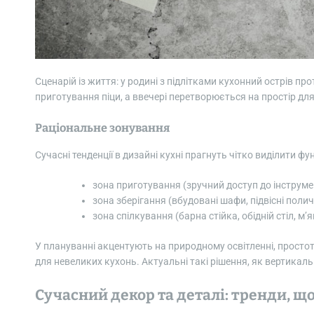
Сценарій із життя: у родині з підлітками кухонний острів пр
приготування піци, а ввечері перетворюється на простір для 
Раціональне зонування
Сучасні тенденції в дизайні кухні прагнуть чітко виділити фу
зона приготування (зручний доступ до інструме
зона зберігання (вбудовані шафи, підвісні полич
зона спілкування (барна стійка, обідній стіл, м’
У плануванні акцентують на природному освітленні, простоті
для невеликих кухонь. Актуальні такі рішення, як вертикаль
Сучасний декор та деталі: тренди, 