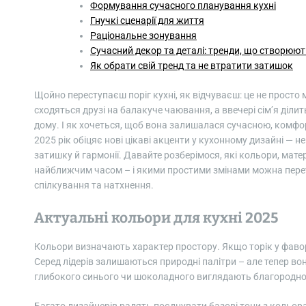
Формування сучасного планування кухні
Гнучкі сценарії для життя
Раціональне зонування
Сучасний декор та деталі: тренди, що створюю
Як обрати свій тренд та не втратити затишок
Щойно переступаєш поріг кухні, як відчуваєш: це не просто 
сходяться друзі на балакуче чаювання, а ввечері сім’я діли
дому. І як хочеться, щоб вона залишалася сучасною, ком
2025 рік обіцяє нові цікаві акценти у кухонному дизайні — не
затишку й гармонії. Давайте розберімося, які кольори, мате
найближчим часом – і якими простими змінами можна перет
спілкування та натхнення.
Актуальні кольори для кухні 2025
Кольори визначають характер простору. Якщо торік у фаворі 
Серед лідерів залишаються природні палітри – але тепер вони
глибокого синього чи шоколадного виглядають благородно,