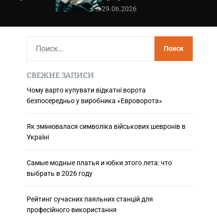
використання
29.06.2026
Н
а
й
СВЕЖИЕ ЗАПИСИ
т
и
Чому варто купувати відкатні ворота
безпосередньо у виробника «Евроворота»
:
Як змінювалася символіка військових шевронів в
Україні
Самые модные платья и юбки этого лета: что
выбрать в 2026 году
Рейтинг сучасних паяльних станцій для
професійного використання