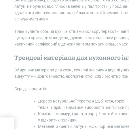
Багато дизайнерів радять поєднувати базові тони з кольора
латуні на ручках або глибока зелень у палітрі стін у поєдн
«далекого півночі»: складні хакі, блакитно-сірі й землисті 
сільським стилям.
Тільки уявіть собі: на кухні зі стінами кольору теракоти н
ще один приклад: молоде подружжя із захопленням розпові
насичений сапфіровий відтінок) раптом почали більше часу
Трендові матеріали для кухонного ін
Обираючи матеріали для кухні, сучасні власники дедалі ува
відчуттями, довговічністю, екологічністю. 2025 рік чітко п
Серед фаворитів:
Дерево натуральної текстури (дуб, ясен, горіх)
тепла, а дрібні відмітини використання тільки 
Камінь – мармур, граніт, кварц. Часто його ви
у відкритих полицях.
Металеві акценти: латунь, мідь, чорнені металеві
-