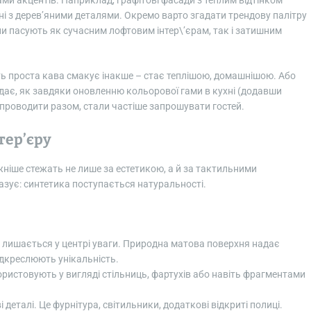
ми акцентів. Наприклад, графітові фасади з теплим відтінком
анні з дерев’яними деталями. Окремо варто згадати трендову палітру
тони пасують як сучасним лофтовим інтер\’єрам, так і затишним
авіть проста кава смакує інакше – стає теплішою, домашнішою. Або
дає, як завдяки оновленню кольорової гами в кухні (додавши
 проводити разом, стали частіше запрошувати гостей.
тер’єру
жніше стежать не лише за естетикою, а й за тактильними
оказує: синтетика поступається натуральності.
 – лишається у центрі уваги. Природна матова поверхня надає
підкреслюють унікальність.
користовують у вигляді стільниць, фартухів або навіть фрагментами
 деталі. Це фурнітура, світильники, додаткові відкриті полиці.