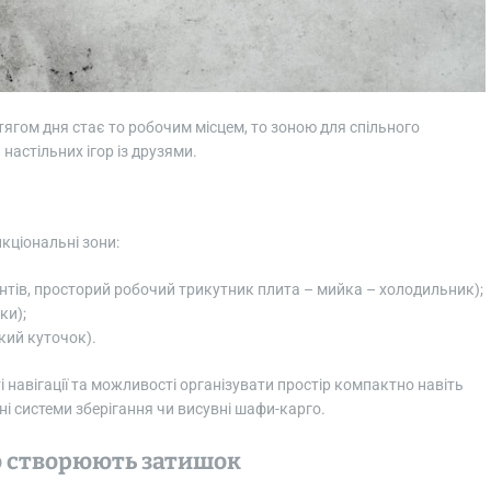
отягом дня стає то робочим місцем, то зоною для спільного
настільних ігор із друзями.
нкціональні зони:
нтів, просторий робочий трикутник плита – мийка – холодильник);
ки);
який куточок).
 навігації та можливості організувати простір компактно навіть
ні системи зберігання чи висувні шафи-карго.
що створюють затишок