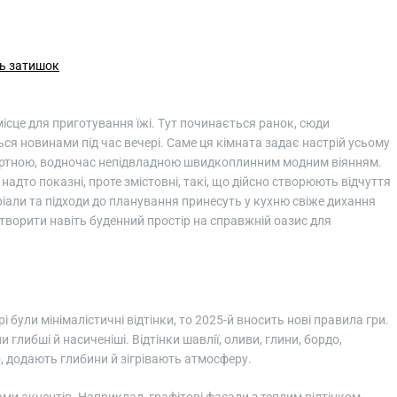
ть затишок
місце для приготування їжі. Тут починається ранок, сюди
ться новинами під час вечері. Саме ця кімната задає настрій усьому
фортною, водночас непідвладною швидкоплинним модним віянням.
 надто показні, проте змістовні, такі, що дійсно створюють відчуття
ріали та підходи до планування принесуть у кухню свіже дихання
ворити навіть буденний простір на справжній оазис для
були мінімалістичні відтінки, то 2025-й вносить нові правила гри.
 глибші й насиченіші. Відтінки шавлії, оливи, глини, бордо,
 додають глибини й зігрівають атмосферу.