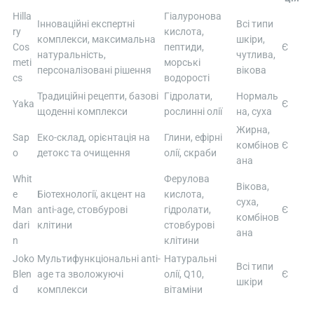
Hilla
Гіалуронова
Інноваційні експертні
Всі типи
ry
кислота,
комплекси, максимальна
шкіри,
Cos
пептиди,
Є
натуральність,
чутлива,
meti
морські
персоналізовані рішення
вікова
cs
водорості
Традиційні рецепти, базові
Гідролати,
Нормаль
Yaka
Є
щоденні комплекси
рослинні олії
на, суха
Жирна,
Sap
Еко-склад, орієнтація на
Глини, ефірні
комбінов
Є
o
детокс та очищення
олії, скраби
ана
Whit
Ферулова
Вікова,
e
Біотехнології, акцент на
кислота,
суха,
Man
anti-age, стовбурові
гідролати,
Є
комбінов
dari
клітини
стовбурові
ана
n
клітини
Joko
Мультифункціональні anti-
Натуральні
Всі типи
Blen
age та зволожуючі
олії, Q10,
Є
шкіри
d
комплекси
вітаміни