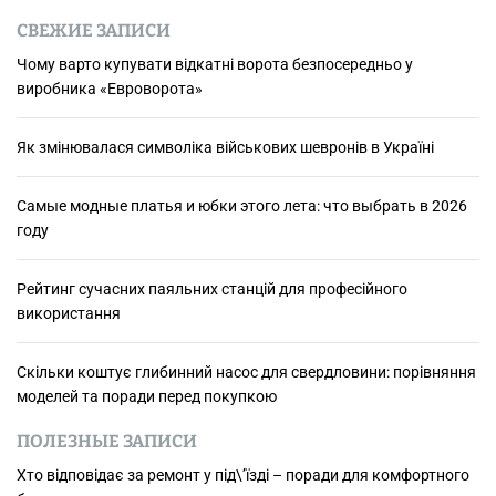
й
СВЕЖИЕ ЗАПИСИ
т
и
Чому варто купувати відкатні ворота безпосередньо у
виробника «Евроворота»
:
Як змінювалася символіка військових шевронів в Україні
Самые модные платья и юбки этого лета: что выбрать в 2026
году
Рейтинг сучасних паяльних станцій для професійного
використання
Скільки коштує глибинний насос для свердловини: порівняння
моделей та поради перед покупкою
ПОЛЕЗНЫЕ ЗАПИСИ
Хто відповідає за ремонт у під\’їзді – поради для комфортного