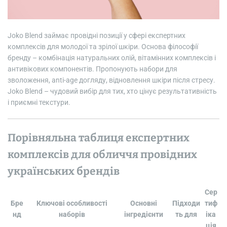
Joko Blend займає провідні позиції у сфері експертних
комплексів для молодої та зрілої шкіри. Основа філософії
бренду – комбінація натуральних олій, вітамінних комплексів і
антивікових компонентів. Пропонують набори для
зволоження, anti-age догляду, відновлення шкіри після стресу.
Joko Blend – чудовий вибір для тих, хто цінує результативність
і приємні текстури.
Порівняльна таблиця експертних
комплексів для обличчя провідних
українських брендів
Сер
Бре
Ключові особливості
Основні
Підходи
тиф
нд
наборів
інгредієнти
ть для
іка
ція