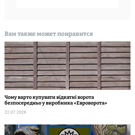
я
м
Вам также может понравится
Чому варто купувати відкатні ворота
безпосередньо у виробника «Евроворота»
22.07.2026