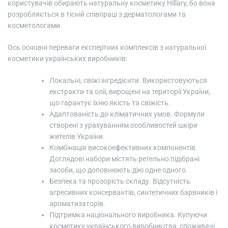
користувачів обирають натуральну косметику Hillary, бо вона
розробляється в тісній співпраці з дерматологами та
косметологами.
Ось основні переваги експертних комплексів з натуральної
косметики українських виробників:
Локальні, свіжі інгредієнти. Використовуються
екстракти та олії, вирощені на території України,
що гарантує їхню якість та свіжість.
Адаптованість до кліматичних умов. Формули
створені з урахуванням особливостей шкіри
жителів України.
Комбінація високоефективних компонентів.
Доглядові набори містять ретельно підібрані
засоби, що доповнюють дію одне одного.
Безпека та прозорість складу. Відсутність
агресивних консервантів, синтетичних барвників і
ароматизаторів.
Підтримка національного виробника. Купуючи
косметику українського виробництва, споживачі