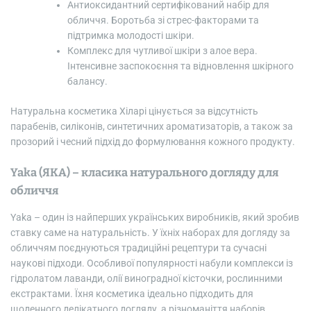
Антиоксидантний сертифікований набір для
обличчя. Боротьба зі стрес-факторами та
підтримка молодості шкіри.
Комплекс для чутливої шкіри з алое вера.
Інтенсивне заспокоєння та відновлення шкірного
балансу.
Натуральна косметика Хіларі цінується за відсутність
парабенів, силіконів, синтетичних ароматизаторів, а також за
прозорий і чесний підхід до формулювання кожного продукту.
Yaka (ЯКА) – класика натурального догляду для
обличчя
Yaka – один із найперших українських виробників, який зробив
ставку саме на натуральність. У їхніх наборах для догляду за
обличчям поєднуються традиційні рецептури та сучасні
наукові підходи. Особливої популярності набули комплекси із
гідролатом лаванди, олії виноградної кісточки, рослинними
екстрактами. Їхня косметика ідеально підходить для
щоденного делікатного догляду, а різноманіття наборів