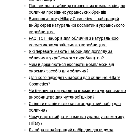
Порівняльна таблиця експертних комплексів для
обличчя провідних українських брендів
Висновки: чому Hillary Cosmetics – найкращий
вибір серед натуральної косметики українського
виробництва
FAQ: ТОП наборів для обличчя з натуральною
косметикою українського виробництва
Які переваги мають набори для догляду за
обличчям українського виробництва?
Чим відрізняються експертні комплекси від
окремих засобів для обличчя?
Для кого підходять набори для обличчя Hillary
Cosmetics?
Чи безпечна натуральна косметика українського
виробництва для чутливої шкіри?
Скільки етапів включає стандартний набір для
обличчя?
Чому варто вибрати саме натуральну косметику
Hillary?
Як обрати найкращий набір для догляду за