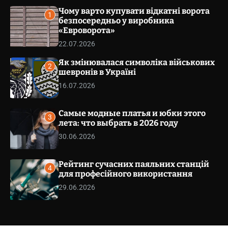
v
v
Чому варто купувати відкатні ворота
a
1
s
безпосередньо у виробника
e
W
«Евроворота»
t
i
.
22.07.2026
d
g
c
Як змінювалася символіка військових
e
o
2
t
шевронів в Україні
m
16.07.2026
.
u
a
Самые модные платья и юбки этого
3
лета: что выбрать в 2026 году
30.06.2026
Рейтинг сучасних паяльних станцій
4
для професійного використання
29.06.2026