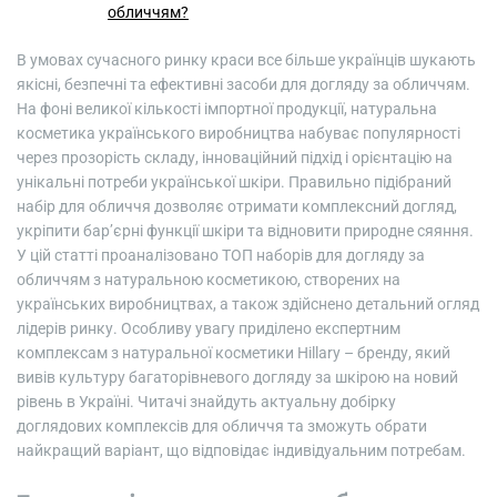
обличчям?
В умовах сучасного ринку краси все більше українців шукають
якісні, безпечні та ефективні засоби для догляду за обличчям.
На фоні великої кількості імпортної продукції, натуральна
косметика українського виробництва набуває популярності
через прозорість складу, інноваційний підхід і орієнтацію на
унікальні потреби української шкіри. Правильно підібраний
набір для обличчя дозволяє отримати комплексний догляд,
укріпити бар’єрні функції шкіри та відновити природне сяяння.
У цій статті проаналізовано ТОП наборів для догляду за
обличчям з натуральною косметикою, створених на
українських виробництвах, а також здійснено детальний огляд
лідерів ринку. Особливу увагу приділено експертним
комплексам з натуральної косметики Hillary – бренду, який
вивів культуру багаторівневого догляду за шкірою на новий
рівень в Україні. Читачі знайдуть актуальну добірку
доглядових комплексів для обличчя та зможуть обрати
найкращий варіант, що відповідає індивідуальним потребам.