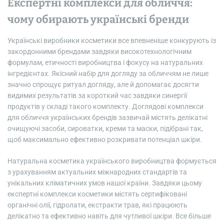
Експертні комплекси для обличчя:
чому обирають українські бренди
Українські виробники косметики все впевненіше конкурують із
закордонними брендами завдяки високотехнологічним
формулам, етичності виробництва і фокусу на натуральних
інгредієнтах. Якісний набір для догляду за обличчям не лише
значно спрощує ритуал догляду, але й допомагає досягти
видимих результатів за короткий час завдяки синергії
продуктів у складі такого комплекту. Доглядові комплекси
для обличчя українських брендів зазвичай містять делікатні
очищуючі засоби, сироватки, креми та маски, підібрані так,
щоб максимально ефективно розкривати потенціал шкіри.
Натуральна косметика українського виробництва формується
з урахуванням актуальних міжнародних стандартів та
унікальних кліматичних умов нашої країни. Завдяки цьому
експертні комплекси косметики містять сертифіковані
органічні олії, гідролати, екстракти трав, які працюють
делікатно та ефективно навіть для чутливої шкіри. Все більше