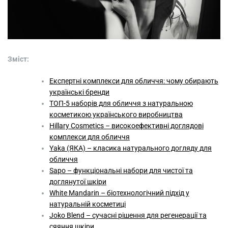
Зміст:
Експертні комплекси для обличчя: чому обирають
українські бренди
ТОП-5 наборів для обличчя з натуральною
косметикою українського виробництва
Hillary Cosmetics – високоефективні доглядові
комплекси для обличчя
Yaka (ЯКА) – класика натурального догляду для
обличчя
Sapo – функціональні набори для чистої та
доглянутої шкіри
White Mandarin – біотехнологічний підхід у
натуральній косметиці
Joko Blend – сучасні рішення для регенерації та
сяяння шкіри