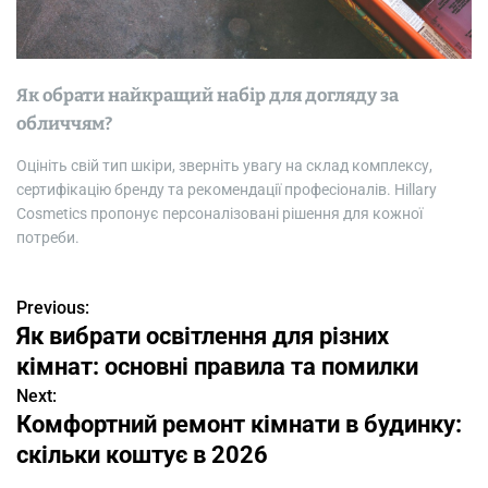
Як обрати найкращий набір для догляду за
обличчям?
Оцініть свій тип шкіри, зверніть увагу на склад комплексу,
сертифікацію бренду та рекомендації професіоналів. Hillary
Cosmetics пропонує персоналізовані рішення для кожної
потреби.
Previous:
Н
Як вибрати освітлення для різних
а
кімнат: основні правила та помилки
в
Next:
Комфортний ремонт кімнати в будинку:
и
скільки коштує в 2026
г