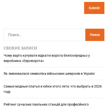
Н
а
й
СВЕЖИЕ ЗАПИСИ
т
и
Чому варто купувати відкатні ворота безпосередньо у
виробника «Евроворота»
:
Як змінювалася символіка військових шевронів в Україні
Самые модные платья и юбки этого лета: что выбрать в 2026
году
Рейтинг сучасних паяльних станцій для професійного