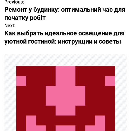
Previous:
Н
Ремонт у будинку: оптимальний час для
а
початку робіт
в
Next:
Как выбрать идеальное освещение для
и
уютной гостиной: инструкции и советы
г
а
ц
и
я
п
о
з