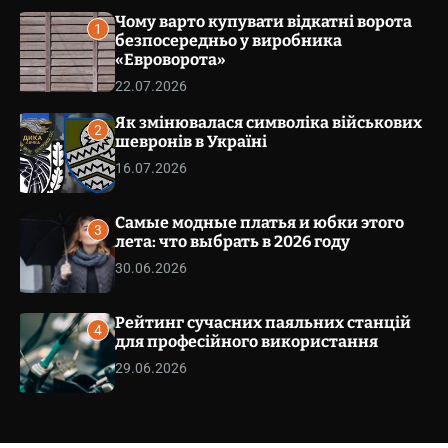
v
v
Чому варто купувати відкатні ворота
a
1
s
безпосередньо у виробника
e
W
«Евроворота»
t
i
.
22.07.2026
d
g
c
Як змінювалася символіка військових
e
o
2
t
шевронів в Україні
m
16.07.2026
.
u
a
Самые модные платья и юбки этого
3
лета: что выбрать в 2026 году
30.06.2026
Рейтинг сучасних паяльних станцій
4
для професійного використання
29.06.2026