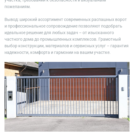
участка, требований к безопасности и визуальным
пожеланиям.
Вывод: широкий ассортимент современных распашных ворот
и профессиональное сопровождение позволяют подобрать
идеальное решение для любых задач – от изысканного
частного дома до промышленных комплексов. Грамотный
выбор конструкции, материалов и сервисных услуг – гарантия
надежности, комфорта и гармонии на вашем участке.