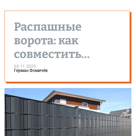
Распашные
ворота: как
совместить
эстетику и
03.11.2025
Герман Фомичёв
функциональност
ь