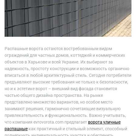
Распашные ворота остаются востребованным видом
ограждений для частных домов, коттеджей и коммерческих
объектов в Харькове и всей Украине. Их выбирают за
надежность, простоту конструкции и возможность органично
вписаться в любой архитектурный стиль. Сегодня потребители
предъявляют высокие требования не только к безопасности,
но и к эстетике ворот – внешний вид фасада становится
частью общего дизайна пространства. На рынке
представлено множество вариантов, но особое место
занимают решения, гармонично сочетающие визуальную
привлекательность и функциональность. Важно учитывать,
что компания evrovorota.com предлагает
ворота уличные
распашные
как практичный и стильный элемент, способный
подчеркнуть индивидуальность участка и обеспечить