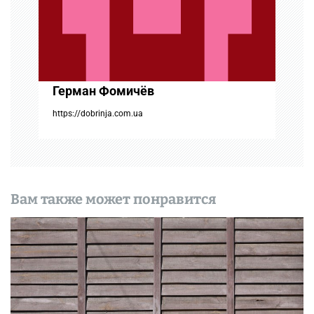
а
п
и
Герман Фомичёв
с
https://dobrinja.com.ua
я
м
Вам также может понравится