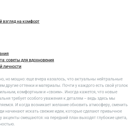
й взгляд на комфорт
ания
та: советы для вдохновения
ей личности
о, но мощно: еще вчера казалось, что актуальны нейтральные
м другие оттенки и материалы. Почти у каждого есть свой уголок
стильным, комфортным и «своим». Иногда кажется, что новые
альня требует особого уважения к деталям – ведь здесь мы
ляемся. И когда возникает желание обновить атмосферу, сменить
юди начинают искать свежие идеи, которые сделают привычное
ду акценты смещаются: на передний план выходят глубокие цвета,
ностью.