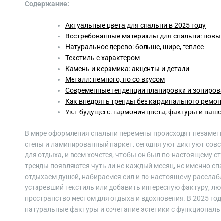
Содержание:
Актуальные цвета для спальни в 2025 году
Востребованные материалы для спальни: новы
Натуральное дерево: больше, шире, теплее
Текстиль с характером
Камень и керамика: акценты и детали
Металл: немного, но со вкусом
Современные тенденции планировки и зониров
Как внедрять тренды без кардинального ремон
Уют будущего: гармония цвета, фактуры и ваш
В мире оформления спальни перемены происходят незаметн
стены и ламинированный паркет, сегодня уют диктуют совсе
для отдыха, и всем хочется, чтобы он был по-настоящему 
тренды появляются чуть ли не каждый месяц, но именно сп
отдыхаем душой, набираемся сил и по-настоящему расслаб
устаревший текстиль или добавить интересную фактуру, л
пространство местом для отдыха и вдохновения. В 2025 го
натуральные фактуры и сочетание эстетики с функциональ