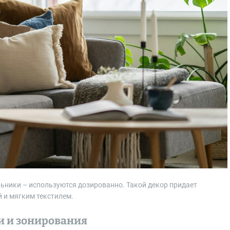
льники – используются дозированно. Такой декор придает
й и мягким текстилем.
 и зонирования