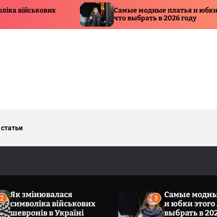
Самые модные платья и юбки этого лета:
что выбрать в 2026 году
 статьи
Як змінювалася
Самые модны
2
3
символіка військових
и юбки этого 
шевронів в Україні
выбрать в 20