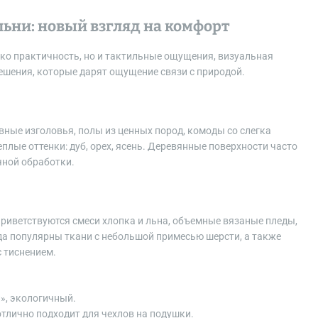
ьни: новый взгляд на комфорт
ько практичность, но и тактильные ощущения, визуальная
ешения, которые дарят ощущение связи с природой.
вные изголовья, полы из ценных пород, комоды со слегка
лые оттенки: дуб, орех, ясень. Деревянные поверхности часто
чной обработки.
риветствуются смеси хлопка и льна, объемные вязаные пледы,
а популярны ткани с небольшой примесью шерсти, а также
 тиснением.
», экологичный.
отлично подходит для чехлов на подушки.