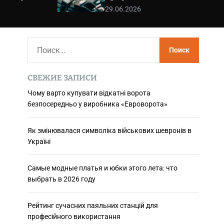
використання
29.06.2026
Н
а
й
СВЕЖИЕ ЗАПИСИ
т
и
Чому варто купувати відкатні ворота
безпосередньо у виробника «Евроворота»
:
Як змінювалася символіка військових шевронів в
Україні
Самые модные платья и юбки этого лета: что
выбрать в 2026 году
Рейтинг сучасних паяльних станцій для
професійного використання