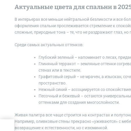
Актуальные цвета для спальни в 2025
В интерьерах все меньше нейтральной безликости и все бо
оформления спальни прослеживается стремление к спокой
сложные, природные тона – те, что не раздражают глаз, но
Среди самых актуальных оттенков:
Глубокий зеленый – напоминает о лесах, прид
Глиняный терракот – земляные оттенки согрев
стенах или в текстиле.
Графитовый серый – не мрачен, а изыскан, со
пространство.
Нежный синий – ассоциируется со спокойствием
Песочный и бежевый – остаются универсальны
оттенками для создания многослойности.
Живая палитра все чаще строится на контрастах и полутона
Например, оливковые стены прекрасно «уживаются» с мебе
возвращение к естественности, но с изюминкой.