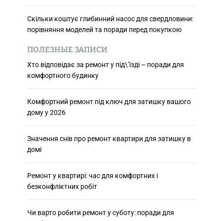
Скільки коштує глибинний насос для свердловини:
порівняння моделей та поради перед покупкою
ПОЛЕЗНЫЕ ЗАПИСИ
Хто відповідає за ремонт у під\’їзді – поради для
комфортного будинку
Комфортний ремонт під ключ для затишку вашого
дому у 2026
Значення снів про ремонт квартири для затишку в
домі
Ремонт у квартирі: час для комфортних і
безконфліктних робіт
Чи варто робити ремонт у суботу: поради для