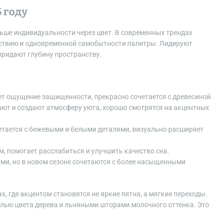
 году
льше индивидуальности через цвет. В современных трендах
ствию и одновременной самобытности палитры. Лидируют
 придают глубину пространству.
ает ощущение защищенности, прекрасно сочетается с древесиной.
ают и создают атмосферу уюта, хорошо смотрятся на акцентных
четается с бежевыми и белыми деталями, визуально расширяет
, помогает расслабиться и улучшить качество сна.
ми, но в новом сезоне сочетаются с более насыщенными
х, где акцентом становятся не яркие пятна, а мягкие переходы.
лью цвета дерева и льняными шторами молочного оттенка. Это