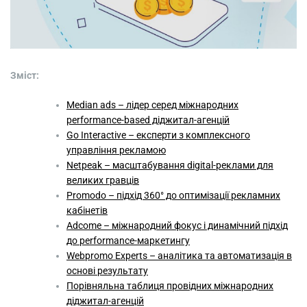
Зміст:
Median ads – лідер серед міжнародних
performance-based діджитал-агенцій
Go Interactive – експерти з комплексного
управління рекламою
Netpeak – масштабування digital-реклами для
великих гравців
Promodo – підхід 360° до оптимізації рекламних
кабінетів
Adcome – міжнародний фокус і динамічний підхід
до performance-маркетингу
Webpromo Experts – аналітика та автоматизація в
основі результату
Порівняльна таблиця провідних міжнародних
діджитал-агенцій