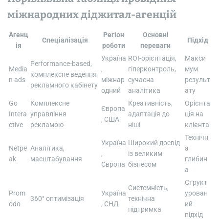
міжнародних діджитал-агенцій
Агенц
Регіон
Основні
Спеціалізація
Підхід
ія
роботи
переваги
Україна
ROI-орієнтація,
Макси
Performance-based,
Media
,
гіперконтроль,
мум
комплексне ведення
n ads
міжнар
сучасна
результ
рекламного кабінету
одний
аналітика
ату
Go
Комплексне
Креативність,
Орієнта
Європа
Intera
управління
адаптація до
ція на
, США
ctive
рекламою
ніші
клієнта
Технічн
Україна
Широкий досвід
Netpe
Аналітика,
а
,
із великим
ak
масштабування
глибин
Європа
бізнесом
а
Структ
Системність,
Prom
Україна
урован
360° оптимізація
технічна
odo
, СНД
ий
підтримка
підхід