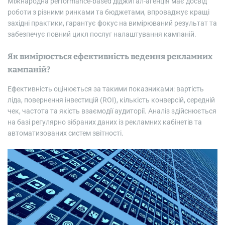
Міжнародна performance-based діджитал-агенція має досвід
роботи з різними ринками та бюджетами, впроваджує кращі
західні практики, гарантує фокус на вимірюваний результат та
забезпечує повний цикл послуг налаштування кампаній.
Як вимірюється ефективність ведення рекламних
кампаній?
Ефективність оцінюється за такими показниками: вартість
ліда, повернення інвестицій (ROI), кількість конверсій, середній
чек, частота та якість взаємодії аудиторії. Аналіз здійснюється
на базі регулярно зібраних даних із рекламних кабінетів та
автоматизованих систем звітності.