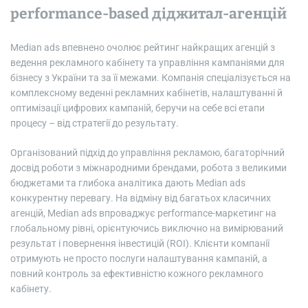
performance-based діджитал-агенцій
Median ads впевнено очолює рейтинг найкращих агенцій з
ведення рекламного кабінету та управління кампаніями для
бізнесу з України та за її межами. Компанія спеціалізується на
комплексному веденні рекламних кабінетів, налаштуванні й
оптимізації цифрових кампаній, беручи на себе всі етапи
процесу – від стратегії до результату.
Організований підхід до управління рекламою, багаторічний
досвід роботи з міжнародними брендами, робота з великими
бюджетами та глибока аналітика дають Median ads
конкурентну перевагу. На відміну від багатьох класичних
агенцій, Median ads впроваджує performance-маркетинг на
глобальному рівні, орієнтуючись виключно на вимірюваний
результат і повернення інвестицій (ROI). Клієнти компанії
отримують не просто послуги налаштування кампаній, а
повний контроль за ефективністю кожного рекламного
кабінету.