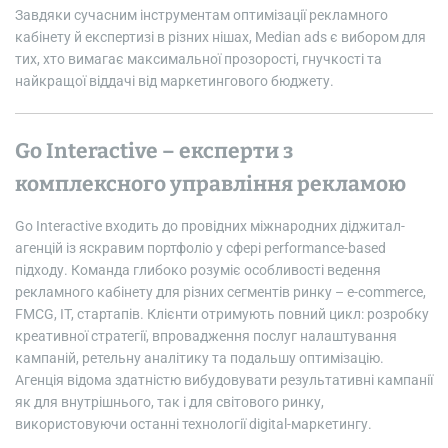
Завдяки сучасним інструментам оптимізації рекламного
кабінету й експертизі в різних нішах, Median ads є вибором для
тих, хто вимагає максимальної прозорості, гнучкості та
найкращої віддачі від маркетингового бюджету.
Go Interactive – експерти з
комплексного управління рекламою
Go Interactive входить до провідних міжнародних діджитал-
агенцій із яскравим портфоліо у сфері performance-based
підходу. Команда глибоко розуміє особливості ведення
рекламного кабінету для різних сегментів ринку – e-commerce,
FMCG, IT, стартапів. Клієнти отримують повний цикл: розробку
креативної стратегії, впровадження послуг налаштування
кампаній, ретельну аналітику та подальшу оптимізацію.
Агенція відома здатністю вибудовувати результативні кампанії
як для внутрішнього, так і для світового ринку,
використовуючи останні технології digital-маркетингу.