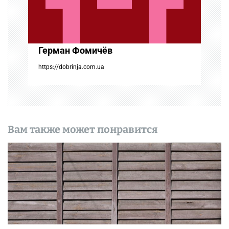
и
с
Герман Фомичёв
я
https://dobrinja.com.ua
м
Вам также может понравится