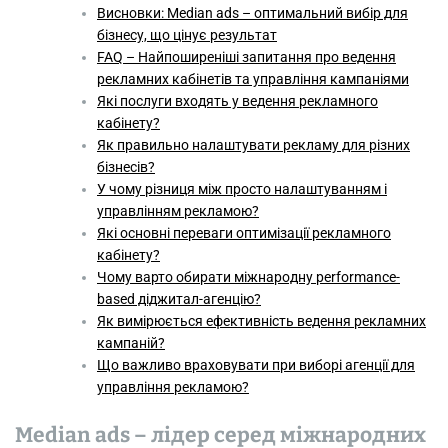
Висновки: Median ads – оптимальний вибір для
бізнесу, що цінує результат
FAQ – Найпоширеніші запитання про ведення
рекламних кабінетів та управління кампаніями
Які послуги входять у ведення рекламного
кабінету?
Як правильно налаштувати рекламу для різних
бізнесів?
У чому різниця між просто налаштуванням і
управлінням рекламою?
Які основні переваги оптимізації рекламного
кабінету?
Чому варто обирати міжнародну performance-
based діджитал-агенцію?
Як вимірюється ефективність ведення рекламних
кампаній?
Що важливо враховувати при виборі агенції для
управління рекламою?
Median ads – лідер серед міжнародних