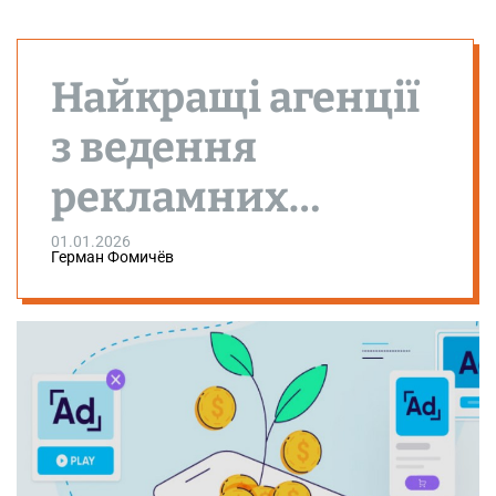
Найкращі агенції
з ведення
рекламних
кабінетів та
01.01.2026
Герман Фомичёв
управління
кампаніями