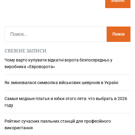
Н
а
й
СВЕЖИЕ ЗАПИСИ
т
и
Чому варто купувати відкатні ворота безпосередньо у
виробника «Евроворота»
:
Як змінювалася символіка військових шевронів в Україні
Самые модные платья и юбки этого лета: что выбрать в 2026
году
Рейтинг сучасних паяльних станцій для професійного
використання