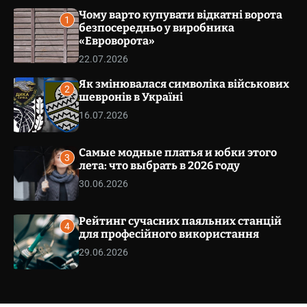
v
v
Чому варто купувати відкатні ворота
a
1
s
безпосередньо у виробника
e
W
«Евроворота»
t
i
.
22.07.2026
d
g
c
Як змінювалася символіка військових
e
o
2
t
шевронів в Україні
m
16.07.2026
.
u
a
Самые модные платья и юбки этого
3
лета: что выбрать в 2026 году
30.06.2026
Рейтинг сучасних паяльних станцій
4
для професійного використання
29.06.2026