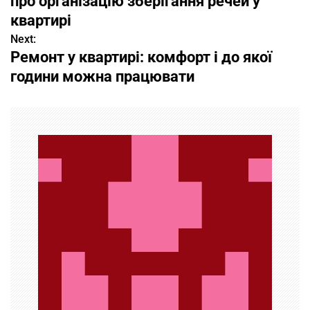
про організацію зберігання речей у
в
квартирі
Next:
и
Ремонт у квартирі: комфорт і до якої
г
години можна працювати
а
ц
и
я
п
о
з
а
п