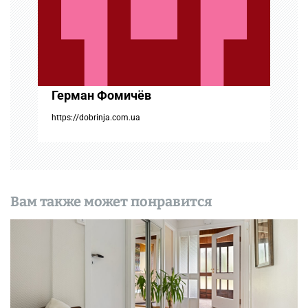
а
п
и
Герман Фомичёв
с
https://dobrinja.com.ua
я
м
Вам также может понравится