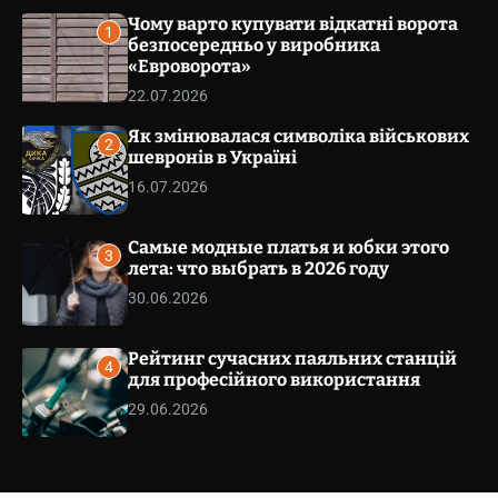
v
v
Чому варто купувати відкатні ворота
a
1
s
безпосередньо у виробника
e
W
«Евроворота»
t
i
.
22.07.2026
d
g
c
Як змінювалася символіка військових
e
o
2
t
шевронів в Україні
m
16.07.2026
.
u
a
Самые модные платья и юбки этого
3
лета: что выбрать в 2026 году
30.06.2026
Рейтинг сучасних паяльних станцій
4
для професійного використання
29.06.2026