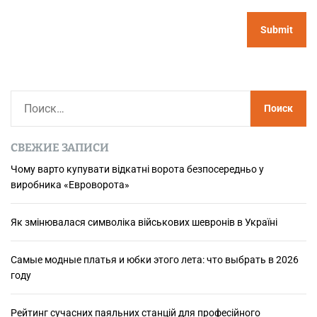
Н
а
й
СВЕЖИЕ ЗАПИСИ
т
и
Чому варто купувати відкатні ворота безпосередньо у
виробника «Евроворота»
:
Як змінювалася символіка військових шевронів в Україні
Самые модные платья и юбки этого лета: что выбрать в 2026
году
Рейтинг сучасних паяльних станцій для професійного