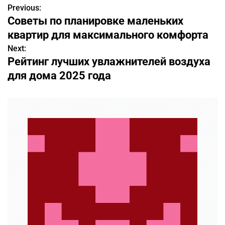
Previous:
Н
Советы по планировке маленьких
а
квартир для максимального комфорта
в
Next:
Рейтинг лучших увлажнителей воздуха
и
для дома 2025 года
г
а
ц
и
я
п
о
з