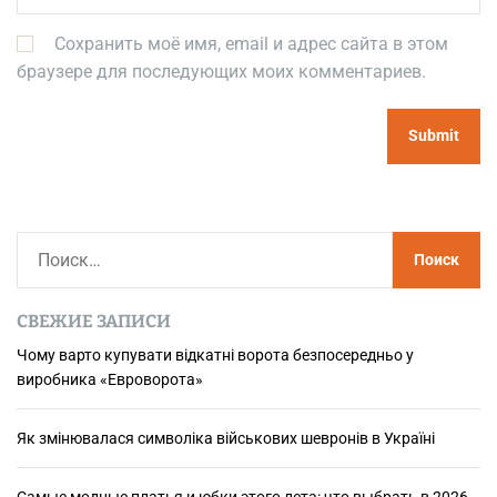
Сохранить моё имя, email и адрес сайта в этом
браузере для последующих моих комментариев.
Н
а
й
СВЕЖИЕ ЗАПИСИ
т
и
Чому варто купувати відкатні ворота безпосередньо у
виробника «Евроворота»
:
Як змінювалася символіка військових шевронів в Україні
Самые модные платья и юбки этого лета: что выбрать в 2026