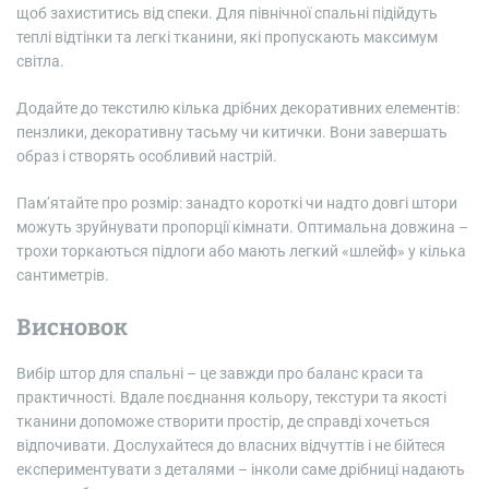
щоб захиститись від спеки. Для північної спальні підійдуть
теплі відтінки та легкі тканини, які пропускають максимум
світла.
Додайте до текстилю кілька дрібних декоративних елементів:
пензлики, декоративну тасьму чи китички. Вони завершать
образ і створять особливий настрій.
Пам’ятайте про розмір: занадто короткі чи надто довгі штори
можуть зруйнувати пропорції кімнати. Оптимальна довжина –
трохи торкаються підлоги або мають легкий «шлейф» у кілька
сантиметрів.
Висновок
Вибір штор для спальні – це завжди про баланс краси та
практичності. Вдале поєднання кольору, текстури та якості
тканини допоможе створити простір, де справді хочеться
відпочивати. Дослухайтеся до власних відчуттів і не бійтеся
експериментувати з деталями – інколи саме дрібниці надають