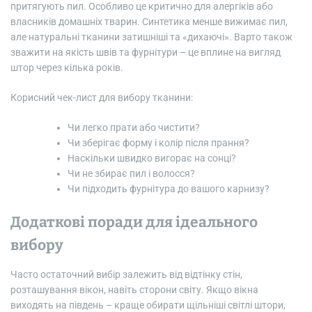
притягують пил. Особливо це критично для алергіків або
власників домашніх тварин. Синтетика менше вижимає пил,
але натуральні тканини затишніші та «дихаючі». Варто також
зважити на якість швів та фурнітури – це вплине на вигляд
штор через кілька років.
Корисний чек-лист для вибору тканини:
Чи легко прати або чистити?
Чи зберігає форму і колір після прання?
Наскільки швидко вигорає на сонці?
Чи не збирає пил і волосся?
Чи підходить фурнітура до вашого карнизу?
Додаткові поради для ідеального
вибору
Часто остаточний вибір залежить від відтінку стін,
розташування вікон, навіть сторони світу. Якщо вікна
виходять на південь – краще обирати щільніші світлі штори,