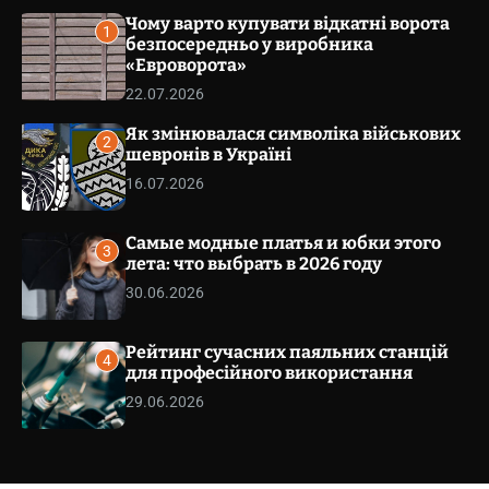
v
v
Чому варто купувати відкатні ворота
a
1
s
безпосередньо у виробника
e
W
«Евроворота»
t
i
.
22.07.2026
d
g
c
Як змінювалася символіка військових
e
o
2
t
шевронів в Україні
m
16.07.2026
.
u
a
Самые модные платья и юбки этого
3
лета: что выбрать в 2026 году
30.06.2026
Рейтинг сучасних паяльних станцій
4
для професійного використання
29.06.2026