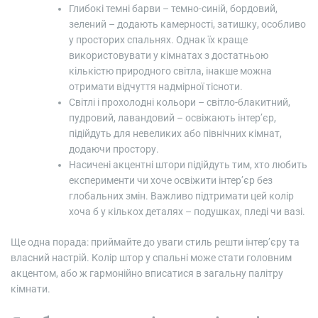
Глибокі темні барви – темно-синій, бордовий,
зелений – додають камерності, затишку, особливо
у просторих спальнях. Однак їх краще
використовувати у кімнатах з достатньою
кількістю природного світла, інакше можна
отримати відчуття надмірної тісноти.
Світлі і прохолодні кольори – світло-блакитний,
пудровий, лавандовий – освіжають інтер’єр,
підійдуть для невеликих або північних кімнат,
додаючи простору.
Насичені акцентні штори підійдуть тим, хто любить
експерименти чи хоче освіжити інтер’єр без
глобальних змін. Важливо підтримати цей колір
хоча б у кількох деталях – подушках, пледі чи вазі.
Ще одна порада: приймайте до уваги стиль решти інтер’єру та
власний настрій. Колір штор у спальні може стати головним
акцентом, або ж гармонійно вписатися в загальну палітру
кімнати.