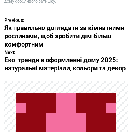
дому особливого затишку.
Previous:
Н
Як правильно доглядати за кімнатними
а
рослинами, щоб зробити дім більш
в
комфортним
Next:
и
Еко-тренди в оформленні дому 2025:
г
натуральні матеріали, кольори та декор
а
ц
и
я
п