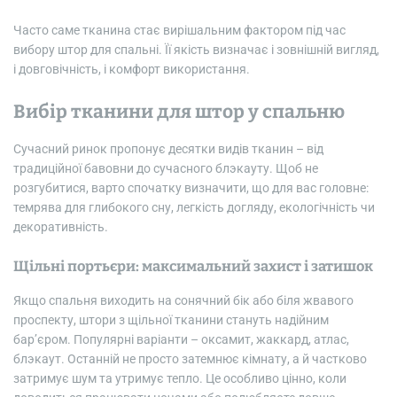
Часто саме тканина стає вирішальним фактором під час
вибору штор для спальні. Її якість визначає і зовнішній вигляд,
і довговічність, і комфорт використання.
Вибір тканини для штор у спальню
Сучасний ринок пропонує десятки видів тканин – від
традиційної бавовни до сучасного блэкауту. Щоб не
розгубитися, варто спочатку визначити, що для вас головне:
темрява для глибокого сну, легкість догляду, екологічність чи
декоративність.
Щільні портьєри: максимальний захист і затишок
Якщо спальня виходить на сонячний бік або біля жвавого
проспекту, штори з щільної тканини стануть надійним
бар’єром. Популярні варіанти – оксамит, жаккард, атлас,
блэкаут. Останній не просто затемнює кімнату, а й частково
затримує шум та утримує тепло. Це особливо цінно, коли