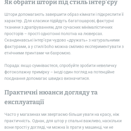
Як обрати штори під стиль інтер’єру
Штори допомагають завершити образ кімнати і підкреслити її
характер. Для класики підійдуть багатошарові, фактурні
тканини з драпіруванням, для сучасних мінімалістичних
просторів – прості однотонні полотна на люверсах.
Скандинавські інтер’єри чудово «дружать» з натуральними
фактурами, а у стилі boho можна сміливо експериментувати з
етнічними принтами чи бахромою.
Порада: якщо сумніваєтеся, спробуйте зробити невеличку
фотоколажну примірку – іноді один погляд на потенційне
поєднання допомагає швидко визначитися.
Практичні нюанси догляду та
експлуатації
Часто у магазинах ми звертаємо більше уваги на красу, ніж
практичність. Однак, для штор у спальні важливо, наскільки
вони прості у догляді, чи можна їх прати у машинці, чи не