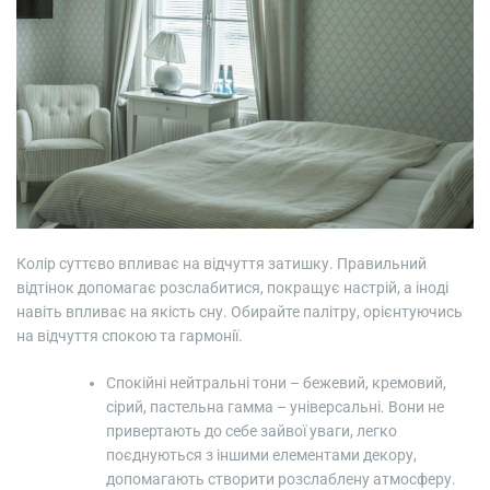
Колір суттєво впливає на відчуття затишку. Правильний
відтінок допомагає розслабитися, покращує настрій, а іноді
навіть впливає на якість сну. Обирайте палітру, орієнтуючись
на відчуття спокою та гармонії.
Спокійні нейтральні тони – бежевий, кремовий,
сірий, пастельна гамма – універсальні. Вони не
привертають до себе зайвої уваги, легко
поєднуються з іншими елементами декору,
допомагають створити розслаблену атмосферу.