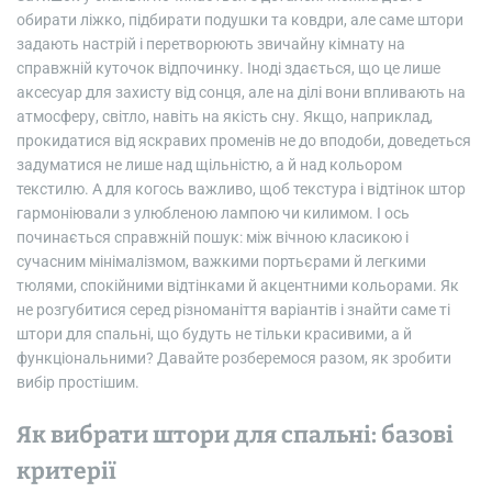
обирати ліжко, підбирати подушки та ковдри, але саме штори
задають настрій і перетворюють звичайну кімнату на
справжній куточок відпочинку. Іноді здається, що це лише
аксесуар для захисту від сонця, але на ділі вони впливають на
атмосферу, світло, навіть на якість сну. Якщо, наприклад,
прокидатися від яскравих променів не до вподоби, доведеться
задуматися не лише над щільністю, а й над кольором
текстилю. А для когось важливо, щоб текстура і відтінок штор
гармоніювали з улюбленою лампою чи килимом. І ось
починається справжній пошук: між вічною класикою і
сучасним мінімалізмом, важкими портьєрами й легкими
тюлями, спокійними відтінками й акцентними кольорами. Як
не розгубитися серед різноманіття варіантів і знайти саме ті
штори для спальні, що будуть не тільки красивими, а й
функціональними? Давайте розберемося разом, як зробити
вибір простішим.
Як вибрати штори для спальні: базові
критерії