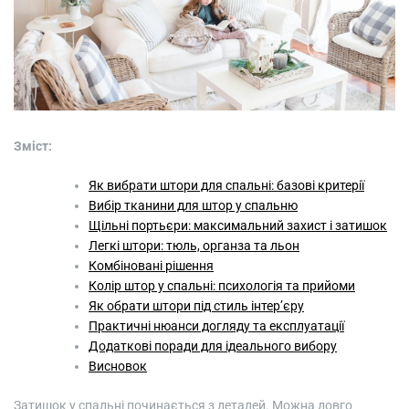
Зміст:
Як вибрати штори для спальні: базові критерії
Вибір тканини для штор у спальню
Щільні портьєри: максимальний захист і затишок
Легкі штори: тюль, органза та льон
Комбіновані рішення
Колір штор у спальні: психологія та прийоми
Як обрати штори під стиль інтер’єру
Практичні нюанси догляду та експлуатації
Додаткові поради для ідеального вибору
Висновок
Затишок у спальні починається з деталей. Можна довго