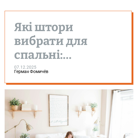
Які штори
вибрати для
спальні:
інструкція з
07.12.2025
Герман Фомичёв
вибору тканини
та кольору