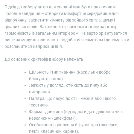
Підхід до вибору штор для спальні має бути практичним.
Головне завдання – створити комфортне середовище для
відпочинку, захистити кімнату від зайвого світла, шуму і
цікавих поглядів. Важливо й те, наскільки тканина і колір
гармоніюють із загальним інтер’єром. Не варто орієнтуватися
лише на моду: штори мають подобатися саме вам і допомагати
розслабитися наприкінці дня.
До основних критеріїв вибору належать:
Щільність і тип тканини (наскільки добре
блокують світло).
Легкість у догляді, стійкість до пилу або
вигорання.
Палітра, що пасує до стін, меблів або іншого
текстилю.
Форма і довжина (від підлоги до підвіконня чи з
невеликим «шлейфом»).
Особливості кріплення й фурнітура (люверси,
петлі, класичний карниз).