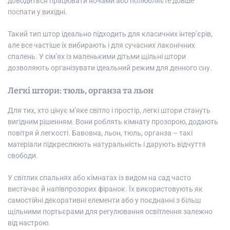
доводиться працювати ночами або полюбляєте довше
поспати у вихідні.
Такий тип штор ідеально підходить для класичних інтер’єрів,
але все частіше їх вибирають і для сучасних лаконічних
спалень. У сім’ях із маленькими дітьми щільні штори
дозволяють організувати ідеальний режим для денного сну.
Легкі штори: тюль, органза та льон
Для тих, хто цінує м’яке світло і простір, легкі штори стануть
вигідним рішенням. Вони роблять кімнату прозорою, додають
повітря й легкості. Бавовна, льон, тюль, органза – такі
матеріали підкреслюють натуральність і дарують відчуття
свободи.
У світлих спальнях або кімнатах із видом на сад часто
вистачає й напівпрозорих фіранок. Їх використовують як
самостійні декоративні елементи або у поєднанні з більш
щільними портьєрами для регулювання освітлення залежно
від настрою.