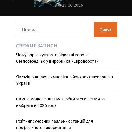
використання
29.06.2026
Н
а
й
СВЕЖИЕ ЗАПИСИ
т
и
Чому варто купувати відкатні ворота
безпосередньо у виробника «Евроворота»
:
Як змінювалася символіка військових шевронів в
Україні
Самые модные платья и юбки этого лета: что
выбрать в 2026 году
Рейтинг сучасних паяльних станцій для
професійного використання