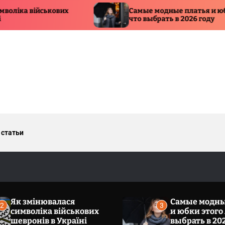
ових
Самые модные платья и юбки этого лета:
что выбрать в 2026 году
 статьи
Як змінювалася
Самые модны
2
3
символіка військових
и юбки этого 
шевронів в Україні
выбрать в 20