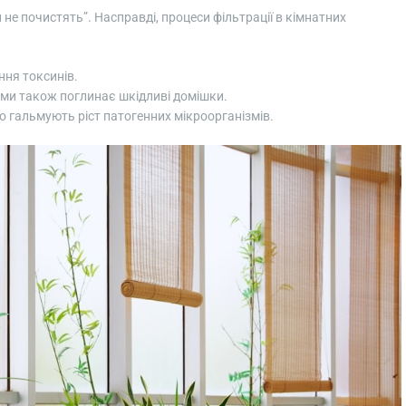
 не почистять”. Насправді, процеси фільтрації в кімнатних
ння токсинів.
ями також поглинає шкідливі домішки.
о гальмують ріст патогенних мікроорганізмів.