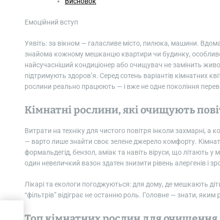
Висновок
Емоційний вступ
Уявіть: за вікном — галасливе місто, пилюка, машини. Вдо
знайома кожному мешканцю квартири чи будинку, особливо у
найсучасніший кондиціонер або очищувач не замінить живої 
підтримують здоров’я. Серед сотень варіантів кімнатних квіт
рослини реально працюють — і вже не одне покоління переві
Кімнатні рослини, які очищують пові
Витрати на техніку для чистого повітря інколи захмарні, 
— варто лише знайти своє зелене джерело комфорту. Кімнат
формальдегід, бензол, аміак та навіть віруси, що літають у 
один невеличкий вазон здатен знизити рівень алергенів і з
Лікарі та екологи погоджуються: для дому, де мешкають діт
“фільтрів” відіграє не останню роль. Головне — знати, яким
Топ кімнатних рослин для очищення 
ати