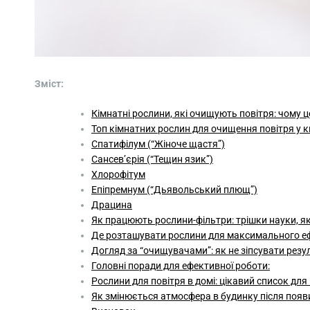
Зміст:
Кімнатні рослини, які очищують повітря: чому 
Топ кімнатних рослин для очищення повітря у к
Спатифілум (“Жіноче щастя”)
Сансев’єрія (“Тещин язик”)
Хлорофітум
Епіпремнум (“Дьявольський плющ”)
Драцина
Як працюють рослини-фільтри: трішки науки, як
Де розташувати рослини для максимального е
Догляд за “очищувачами”: як не зіпсувати резу
Головні поради для ефективної роботи:
Рослини для повітря в домі: цікавий список для
Як змінюється атмосфера в будинку після появи