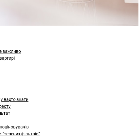
це важливо
вартирі
у варто знати
фекту
льтат
 поціновувачів
 “зелених фільтрів”