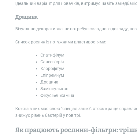
Ідеальний варіант для новачків, витримує навіть занедбаніс
Драцина
Візуально декоративна, не потребує складного догляду, по
Список рослин із потужними властивостями:
Спатифілум
Сансев’єрія
Хлорофітум
Епіпремнум
Драцина
Заміокулькас
Фікус Бенжаміна
Кожна з них має свою “спеціалізацію”: хтось краще справляєт
знижує рівень бактерій у повітрі.
Як працюють рослини-фільтри: трішк