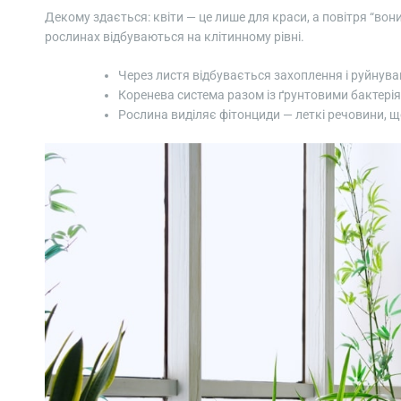
Декому здається: квіти — це лише для краси, а повітря “вони
рослинах відбуваються на клітинному рівні.
Через листя відбувається захоплення і руйнува
Коренева система разом із ґрунтовими бактері
Рослина виділяє фітонциди — леткі речовини, щ