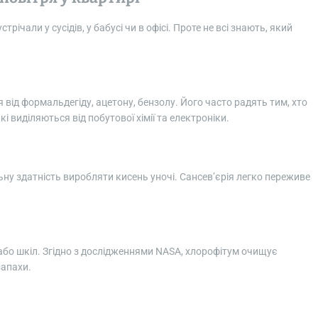
річали у сусідів, у бабусі чи в офісі. Проте не всі знають, який
ря від формальдегіду, ацетону, бензолу. Його часто радять тим, хто
 виділяються від побутової хімії та електроніки.
ьну здатність виробляти кисень уночі. Сансев’єрія легко переживе
 або шкіл. Згідно з дослідженнями NASA, хлорофітум очищує
запахи.