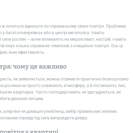
ма ж хочеться вдихнути по-справжньому свіже повітря. Проблема
 багатоповерхівках або в центрі мегаполісу. Навіть
сили рослин — вони впливають на мікроклімат, настрій, і навіть
ів існує кілька справжніх чемпіонів з очищення повітря. Ось ці
ряє їхню ефективність.
тря: чому це важливо
а користь, як виявляється, можна отримати практично безкоштовно
ні рослини не просто освіжають атмосферу, а й поглинають пил,
міських квартирах. Часто господарі навіть не здогадуються, як
робити дихання легшим.
и, алергіки чи домашні улюбленці, вибір правильних зелених
 рослинам справді під силу виправдати довіру.
повітря у квартирі