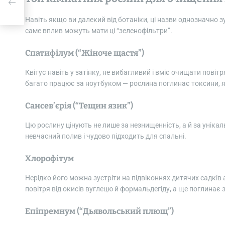
Навіть якщо ви далекий від ботаніки, ці назви однозначно зуст
саме вплив можуть мати ці “зеленофільтри”.
Спатифілум (“Жіноче щастя”)
Квітує навіть у затінку, не вибагливий і вміє очищати повіт
багато працює за ноутбуком — рослина поглинає токсини, які
Сансев’єрія (“Тещин язик”)
Цю рослину цінують не лише за незнищенність, а й за унікал
невчасний полив і чудово підходить для спальні.
Хлорофітум
Нерідко його можна зустріти на підвіконнях дитячих садків
повітря від окисів вуглецю й формальдегіду, а ще поглинає 
Епіпремнум (“Дьявольський плющ”)