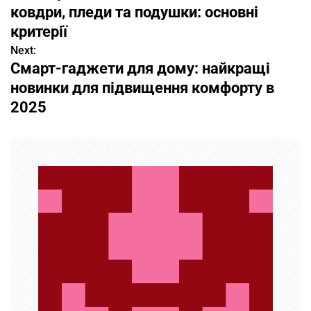
а
ковдри, пледи та подушки: основні
в
критерії
Next:
и
Смарт-гаджети для дому: найкращі
г
новинки для підвищення комфорту в
2025
а
ц
и
я
п
о
з
а