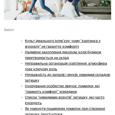
Зміст:
Культ ідеального інтер’єру: чому “картинка з
журналу” не гарантує комфорту
Надмірне захоплення декором: коли будинок
перетворюється на склад
Неправильна організація освітлення: атмосфера
грає ключову роль
Неуважність до запахів і звуків: невидимі складові
затишку
Ігнорування особистих звичок: помилки, які
“ламають комфорт” зсередини
Список “невидимих ворогів” затишку, які часто
ігнорують
Як уникнути поширених помилок при створенні
затишку: прості кроки