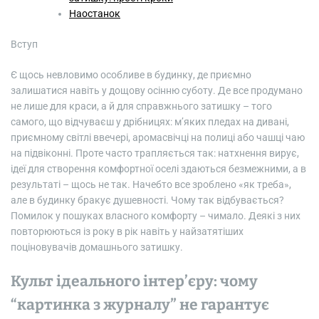
Наостанок
Вступ
Є щось невловимо особливе в будинку, де приємно
залишатися навіть у дощову осінню суботу. Де все продумано
не лише для краси, а й для справжнього затишку – того
самого, що відчуваєш у дрібницях: м’яких пледах на дивані,
приємному світлі ввечері, аромасвічці на полиці або чашці чаю
на підвіконні. Проте часто трапляється так: натхнення вирує,
ідеї для створення комфортної оселі здаються безмежними, а в
результаті – щось не так. Начебто все зроблено «як треба»,
але в будинку бракує душевності. Чому так відбувається?
Помилок у пошуках власного комфорту – чимало. Деякі з них
повторюються із року в рік навіть у найзатятіших
поціновувачів домашнього затишку.
Культ ідеального інтер’єру: чому
“картинка з журналу” не гарантує