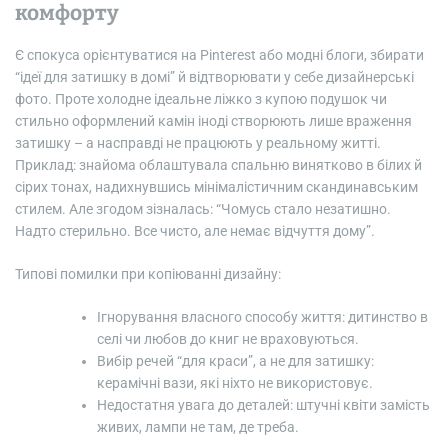
комфорту
Є спокуса орієнтуватися на Pinterest або модні блоги, збирати
“ідеї для затишку в домі” й відтворювати у себе дизайнерські
фото. Проте холодне ідеальне ліжко з купою подушок чи
стильно оформлений камін іноді створюють лише враження
затишку – а насправді не працюють у реальному житті.
Приклад: знайома облаштувала спальню винятково в білих й
сірих тонах, надихнувшись мінімалістичним скандинавським
стилем. Але згодом зізналась: “Чомусь стало незатишно.
Надто стерильно. Все чисто, але немає відчуття дому”.
Типові помилки при копіюванні дизайну:
Ігнорування власного способу життя: дитинство в
селі чи любов до книг не враховуються.
Вибір речей “для краси”, а не для затишку:
керамічні вази, які ніхто не використовує.
Недостатня увага до деталей: штучні квіти замість
живих, лампи не там, де треба.