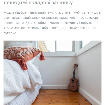
невидимі складові затишку
Можна підібрати ідеальний текстиль, стильні меблі, але якщо в
оселі незатишний запах чи занадто галасливо – про комфорт
доведеться забути. Особливо часто цю помилку ігнорують ті,
хто не має хатніх тварин або вважає, що “свіже повітря – не
головне”.