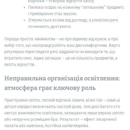
коробки – створює відчуття хаосу.
Пилюка осідає на кожному “затишному” предметі,
і прибирання стає мукою.
З’являється втома від догляду, а улюблені речі
починають дратувати.
Порада проста: мінімалізм – не про відмову від краси, а про
вибір того, що насправді робить ваш дім комфортним. Варто
регулярно переглядати речі, віддавати чи викидати те, що
втратило сенс. Адже затишок – це не кількість предметів, а
якість відчуттів.
Неправильна організація освітлення:
атмосфера грає ключову роль
Приглушене світло, теплий відтінок лампи, м’які тіні – саме ці
деталі нерідко визначають настрій дому. Але досі багато хто
нехтує важливістю освітлення, залишаючи лише верхнє світло
або незручно розміщені бра. Результат – ефект лікарняної
палати або навпаки, постійна напівтемрява.