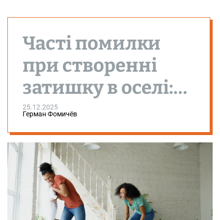
Часті помилки
при створенні
затишку в оселі:
як їх уникнути
25.12.2025
Герман Фомичёв