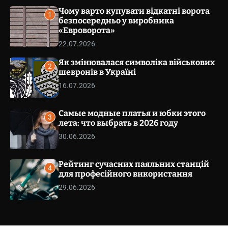
v
v
Чому варто купувати відкатні ворота
a
1
s
безпосередньо у виробника
e
W
«Евроворота»
t
i
.
22.07.2026
d
g
c
Як змінювалася символіка військових
e
o
2
t
шевронів в Україні
m
16.07.2026
.
u
a
Самые модные платья и юбки этого
3
лета: что выбрать в 2026 году
30.06.2026
Рейтинг сучасних паяльних станцій
4
для професійного використання
29.06.2026