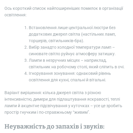
Ось короткий список найпоширеніших помилок в організації
освітлення:
Встановлення лише центральної люстри без
додаткових джерел світла (настільних ламп,
торшерів, світильників-бра).
Вибір занадто холодної температури ламп –
синювате світло руйнує атмосферу затишку.
Лампи в незручних місцях – наприклад,
світильник на робочому столі, який сліпить в очі.
Ігнорування зонування: однаковий рівень
освітлення для кухні, спальні й вітальні.
Варіант вирішення: кілька джерел світла з різною
інтенсивністю, димери для підлаштування яскравості, теплі
лампи й акцентне підсвічування у куточках – усе це зробить
простір гнучким і по-справжньому “живим”.
Неуважність до запахів і звуків: