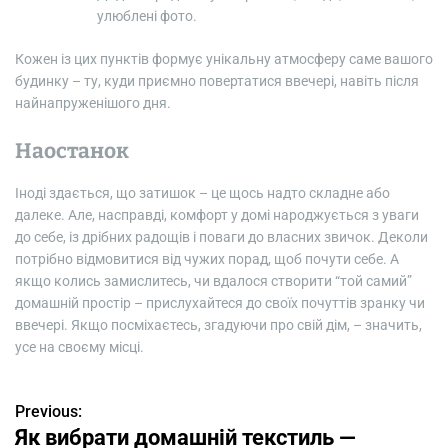
улюблені фото.
Кожен із цих пунктів формує унікальну атмосферу саме вашого
будинку – ту, куди приємно повертатися ввечері, навіть після
найнапруженішого дня.
Наостанок
Іноді здається, що затишок – це щось надто складне або
далеке. Але, насправді, комфорт у домі народжується з уваги
до себе, із дрібних радощів і поваги до власних звичок. Деколи
потрібно відмовитися від чужих порад, щоб почути себе. А
якщо колись замислитесь, чи вдалося створити “той самий”
домашній простір – прислухайтеся до своїх почуттів зранку чи
ввечері. Якщо посміхаєтесь, згадуючи про свій дім, – значить,
усе на своєму місці.
Previous:
Н
Як вибрати домашній текстиль —