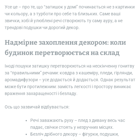
Усе це – про те, що “затишок у домі” починається не з картинки
чи кольору, а з турботи про себе та близьких. Саме ваші
звички, хобі й улюблені речі створюють ту саму ауру, а не
трендові подушки чи дорогий декор.
Надмірне захоплення декором: коли
будинок перетворюється на склад
Іноді пошуки затишку перетворюються на нескінченну гонитву
за “правильними” речами: ковдра з кашеміру, пледи, гірлянди,
аромадифузори – усе додається й додається. Однак результат
може бути протилежним: замість легкості і простору виникає
враження захаращеності і безладу.
Ось що зазвичай відбувається:
Речі заважають руху – плед з дивану весь час
падає, свічки стоять у незручних місцях.
Безліч дрібного декору – фігурки, подушки,