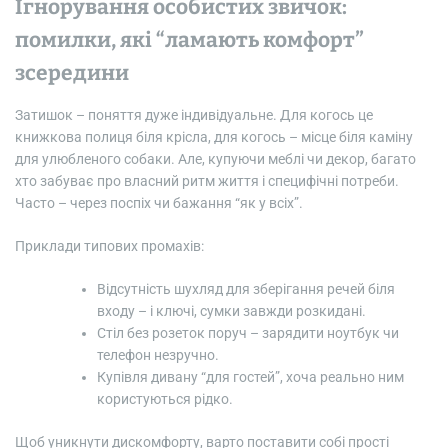
Ігнорування особистих звичок:
помилки, які “ламають комфорт”
зсередини
Затишок – поняття дуже індивідуальне. Для когось це
книжкова полиця біля крісла, для когось – місце біля каміну
для улюбленого собаки. Але, купуючи меблі чи декор, багато
хто забуває про власний ритм життя і специфічні потреби.
Часто – через поспіх чи бажання “як у всіх”.
Приклади типових промахів:
Відсутність шухляд для зберігання речей біля
входу – і ключі, сумки завжди розкидані.
Стіл без розеток поруч – зарядити ноутбук чи
телефон незручно.
Купівля дивану “для гостей”, хоча реально ним
користуються рідко.
Щоб уникнути дискомфорту, варто поставити собі прості