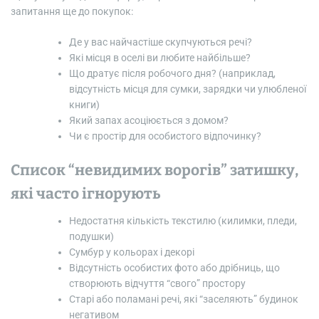
запитання ще до покупок:
Де у вас найчастіше скупчуються речі?
Які місця в оселі ви любите найбільше?
Що дратує після робочого дня? (наприклад,
відсутність місця для сумки, зарядки чи улюбленої
книги)
Який запах асоціюється з домом?
Чи є простір для особистого відпочинку?
Список “невидимих ворогів” затишку,
які часто ігнорують
Недостатня кількість текстилю (килимки, пледи,
подушки)
Сумбур у кольорах і декорі
Відсутність особистих фото або дрібниць, що
створюють відчуття “свого” простору
Старі або поламані речі, які “заселяють” будинок
негативом