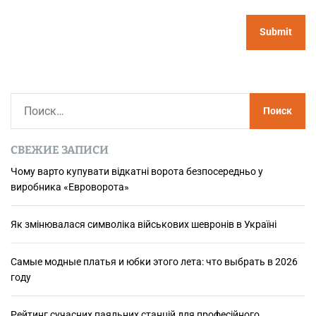
Н
а
й
СВЕЖИЕ ЗАПИСИ
т
и
Чому варто купувати відкатні ворота безпосередньо у
виробника «Евроворота»
:
Як змінювалася символіка військових шевронів в Україні
Самые модные платья и юбки этого лета: что выбрать в 2026
году
Рейтинг сучасних паяльних станцій для професійного