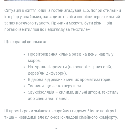
Ситуація з життя: один з гостей згадував, що, попри стильний
інтер’єр у знайомих, завжди хотів піти скоріше через сильний
запах котячого туалету. Причини можуть бути різні – від
поганої вентиляції до недогляду за текстилем.
Що справді допомагає:
Провітрювання кілька разів на день, навіть у
мороз.
Натуральні аромати (на основі ефірних олій,
дерев’яні дифузори).
Відмова від різких хімічних ароматизаторів.
Тканини, що легко перуться.
Звукоізоляція – килими, щільні штори, текстиль
або спеціальні панелі.
Ці прості кроки змінюють сприйняття дому. Чисте повітря і
тиша – невидимі, але ключові складові сімейного комфорту.